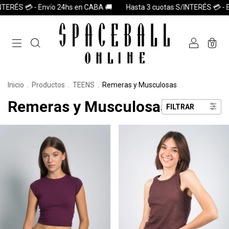
ERÉS 💳 - Envío 24hs en CABA 🚚
Hasta 3 cuotas S/INTERÉS 💳 - En
0
Inicio
.
Productos
.
TEENS
.
Remeras y Musculosas
Remeras y Musculosas
FILTRAR